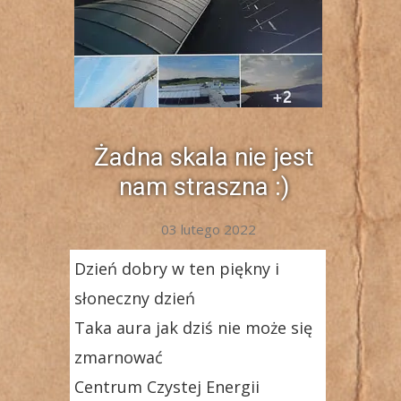
Żadna skala nie jest
nam straszna :)
03 lutego 2022
Dzień dobry w ten piękny i
słoneczny dzień
Taka aura jak dziś nie może się
zmarnować
Centrum Czystej Energii