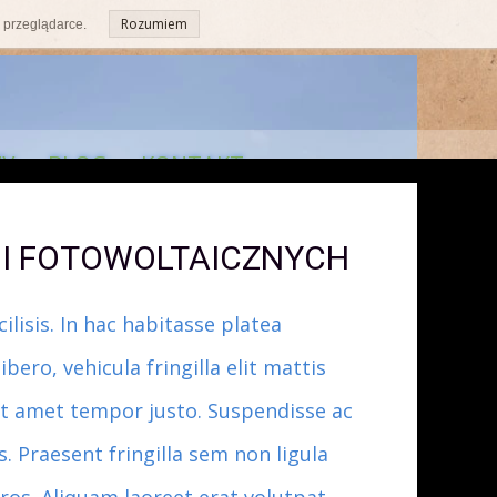
Rozumiem
 przeglądarce.
ZY
BLOG
KONTAKT
I FOTOWOLTAICZNYCH
ilisis. In hac habitasse platea
ero, vehicula fringilla elit mattis
sit amet tempor justo. Suspendisse ac
s. Praesent fringilla sem non ligula