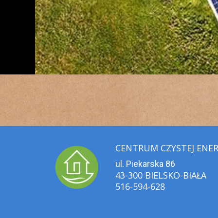
CENTRUM CZYSTEJ ENER
ul. Piekarska 86
43-300 BIELSKO-BIAŁA
516-594-628