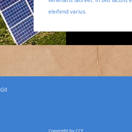
venenatis laoreet. In sed iaculis
eleifend varius.
GII
Copyright by CCE