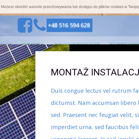
s. Możesz określić warunki przechowywania lub dostępu do plików cookies w Twojej
+48 516 594 628
 NAS
OFERTA
FINANSOWANIE
PARTNER
"DOBRY KLIMAT TO TWÓJ WYBÓR"
MONTAŻ INSTALACJ
Duis congue lectus vel rutrum fac
dictumst. Nam accumsan libero lib
sed. Praesent nec feugiat velit, 
imperdiet urna, sed faucibus feli