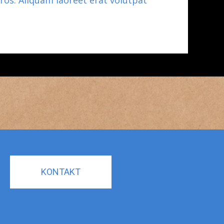
 eros. Aliquam laoreet erat volutpat
KONTAKT